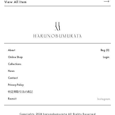
View All Item
About
Bag
(0)
Online Shop
Login
Collections
News
Contact
Privacy Policy
特定商取引法の表記
Recruit
Instagram
Copyrights 2024 harunobumurata All Rights Reserved