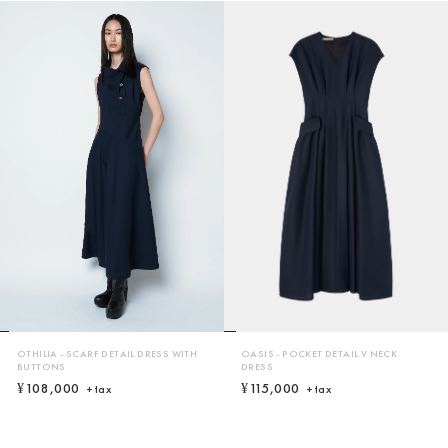
OTHILIA - SCARF DETAIL DRESS WITH
OASIS - POCKET DETAIL V NECK
BUTTONS
DRESS
¥108,000
¥115,000
+tax
+tax