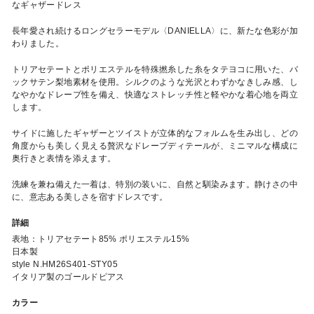
なギャザードレス
長年愛され続けるロングセラーモデル〈DANIELLA〉に、新たな色彩が加
わりました。
トリアセテートとポリエステルを特殊撚糸した糸をタテヨコに用いた、バ
ックサテン梨地素材を使用。シルクのような光沢とわずかなきしみ感、し
なやかなドレープ性を備え、快適なストレッチ性と軽やかな着心地を両立
します。
サイドに施したギャザーとツイストが立体的なフォルムを生み出し、どの
角度からも美しく見える贅沢なドレープディテールが、ミニマルな構成に
奥行きと表情を添えます。
洗練を兼ね備えた一着は、特別の装いに、自然と馴染みます。静けさの中
に、意志ある美しさを宿すドレスです。
詳細
表地：トリアセテート85% ポリエステル15%
日本製
style N.HM26S401-STY05
イタリア製のゴールドピアス
カラー