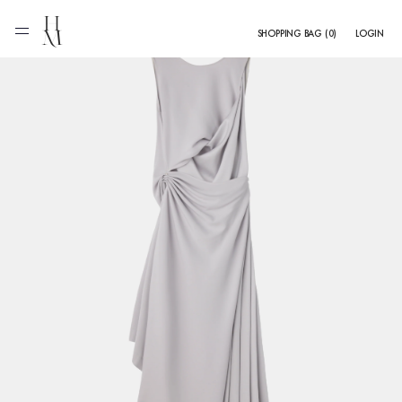
0
SHOPPING BAG
(
0
)
LOGIN
個
の
ア
イ
テ
ム